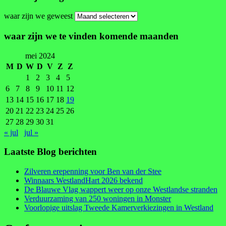
waar zijn we geweest
waar zijn we te vinden komende maanden
mei 2024
M
D
W
D
V
Z
Z
1
2
3
4
5
6
7
8
9
10
11
12
13
14
15
16
17
18
19
20
21
22
23
24
25
26
27
28
29
30
31
« jul
jul »
Laatste Blog berichten
Zilveren erepenning voor Ben van der Stee
Winnaars WestlandHart 2026 bekend
De Blauwe Vlag wappert weer op onze Westlandse stranden
Verduurzaming van 250 woningen in Monster
Voorlopige uitslag Tweede Kamerverkiezingen in Westland