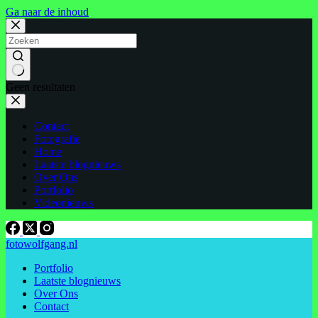
Ga naar de inhoud
Geen resultaten
Contact
Fotografie
Home
Laatste blognieuws
Over Ons
Portfolio
Videonieuws
fotowolfgang.nl
Portfolio
Laatste blognieuws
Over Ons
Contact